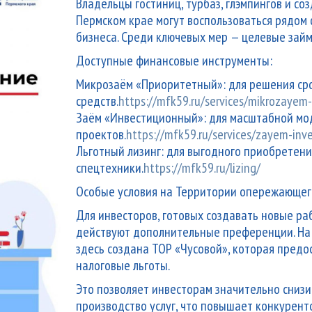
Владельцы гостиниц, турбаз, глэмпингов и с
Пермском крае могут воспользоваться рядом 
бизнеса. Среди ключевых мер — целевые займ
Доступные финансовые инструменты:
Микрозаём «Приоритетный»: для решения ср
средств.
https://mfk59.ru/services/mikrozayem-
Заём «Инвестиционный»: для масштабной мод
проектов.
https://mfk59.ru/services/zayem-inve
Льготный лизинг: для выгодного приобретени
спецтехники.
https://mfk59.ru/lizing/
Особые условия на Территории опережающег
Для инвесторов, готовых создавать новые ра
действуют дополнительные преференции. На
здесь создана ТОР «Чусовой», которая пред
налоговые льготы.
Это позволяет инвесторам значительно снизи
производство услуг, что повышает конкурент